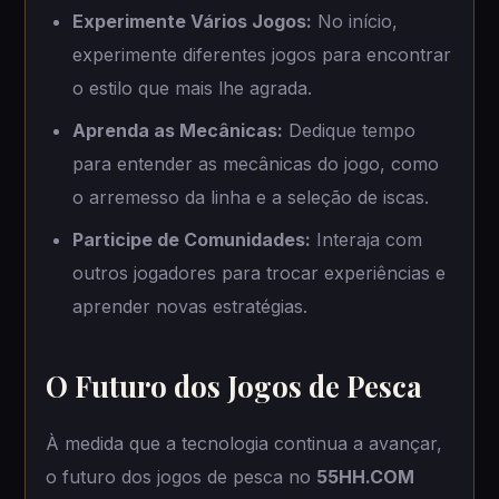
Experimente Vários Jogos:
No início,
experimente diferentes jogos para encontrar
o estilo que mais lhe agrada.
Aprenda as Mecânicas:
Dedique tempo
para entender as mecânicas do jogo, como
o arremesso da linha e a seleção de iscas.
Participe de Comunidades:
Interaja com
outros jogadores para trocar experiências e
aprender novas estratégias.
O Futuro dos Jogos de Pesca
À medida que a tecnologia continua a avançar,
o futuro dos jogos de pesca no
55HH.COM