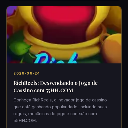
2026-06-24
RichReels: Desvendando o Jogo de
Cassino com 55HH.COM
Conheça RichReels, o inovador jogo de cassino
que está ganhando popularidade, incluindo suas
regras, mecânicas de jogo e conexão com
55HH.COM.