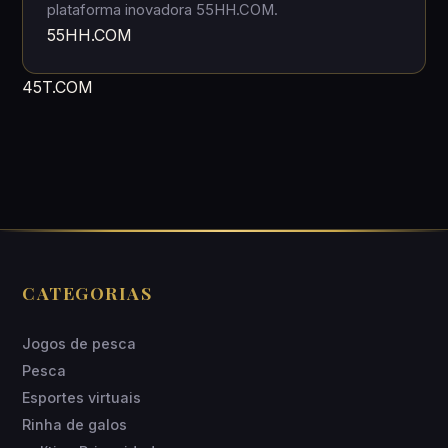
plataforma inovadora 55HH.COM.
55HH.COM
45T.COM
CATEGORIAS
Jogos de pesca
Pesca
Esportes virtuais
Rinha de galos