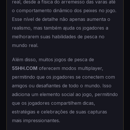
real, desde a física do arremesso das varas até
o comportamento dinâmico dos peixes no jogo.
Esse nível de detalhe não apenas aumenta o
realismo, mas também ajuda os jogadores a
melhorarem suas habilidades de pesca no
mundo real.
Além disso, muitos jogos de pesca de
55HH.COM
oferecem modos multiplayer,
permitindo que os jogadores se conectem com
amigos ou desafiantes de todo o mundo. Isso
adiciona um elemento social ao jogo, permitindo
que os jogadores compartilhem dicas,
estratégias e celebrações de suas capturas
mais impressionantes.