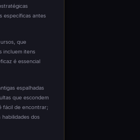
stratégicas
s específicas antes
cursos, que
s incluem itens
ficaz é essencial
ntigas espalhadas
ocultas que escondem
fácil de encontrar;
 habilidades dos