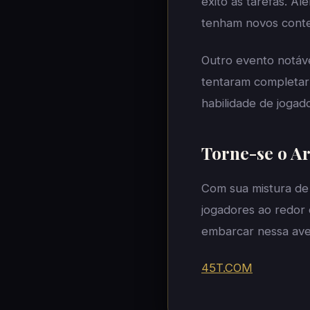
êxito as tarefas. A
tenham novos conte
Outro evento notáv
tentaram completar
habilidade de joga
Torne-se o A
Com sua mistura de 
jogadores ao redor
embarcar nessa ave
45T.COM