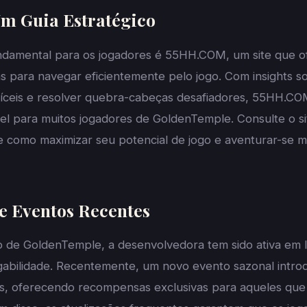
m Guia Estratégico
damental para os jogadores é 55HH.COM, um site que o
ias para navegar eficientemente pelo jogo. Com insights 
ifíceis e resolver quebra-cabeças desafiadores, 55HH.C
el para muitos jogadores de GoldenTemple. Consulte o s
e como maximizar seu potencial de jogo e aventurar-se 
 e Eventos Recentes
 de GoldenTemple, a desenvolvedora tem sido ativa em l
gabilidade. Recentemente, um novo evento sazonal intro
os, oferecendo recompensas exclusivas para aqueles qu