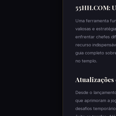
55HH.COM: U
Uma ferramenta fun
valiosas e estratég
enfrentar chefes d
recurso indispensáv
guia completo sobr
no templo.
Atualizações
Desde o lançamento
que aprimoram a jo
desafios temporári