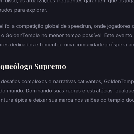
lém disso, as atualizações frequentes garantem que os j
údos para explorar.
el foi a competição global de speedrun, onde jogadores
 o GoldenTemple no menor tempo possível. Este evento 
dores dedicados e fomentou uma comunidade próspera ao 
rqueólogo Supremo
desafios complexos e narrativas cativantes, GoldenTempl
 do mundo. Dominando suas regras e estratégias, qualqu
ntura épica e deixar sua marca nos salões do templo do